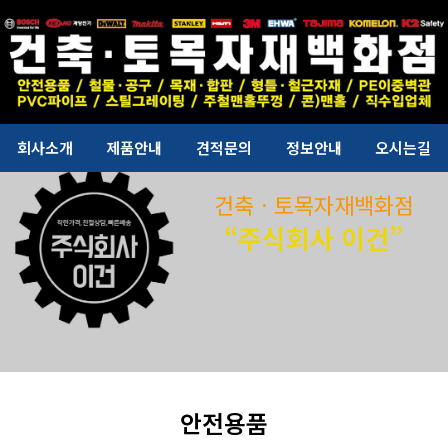
회사소개
제품안내
견적문의
정보안내
오시는길
건축ㆍ토목자재백화점
“주식회사 이건”
안전용품