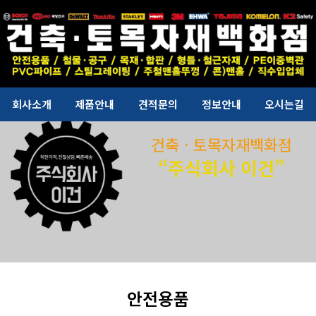
회사소개
제품안내
견적문의
정보안내
오시는길
건축ㆍ토목자재백화점
“주식회사 이건”
안전용품