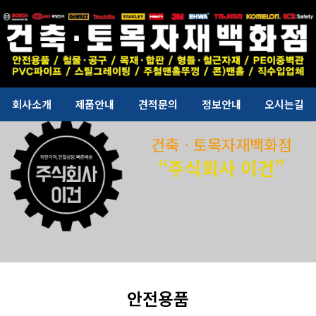
회사소개
제품안내
견적문의
정보안내
오시는길
건축ㆍ토목자재백화점
“주식회사 이건”
안전용품