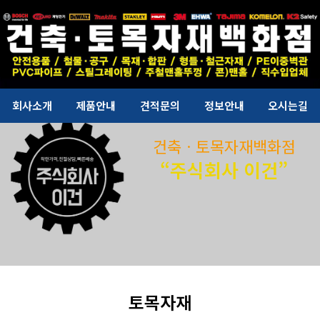
회사소개
제품안내
견적문의
정보안내
오시는길
건축ㆍ토목자재백화점
“주식회사 이건”
토목자재