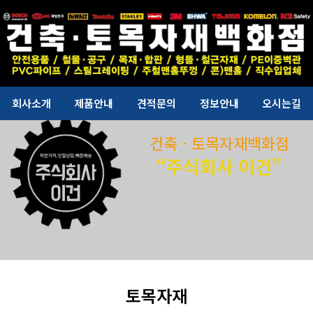
회사소개
제품안내
견적문의
정보안내
오시는길
건축ㆍ토목자재백화점
“주식회사 이건”
토목자재