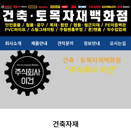
회사소개
제품안내
견적문의
정보안내
오시는길
건축ㆍ토목자재백화점
“주식회사 이건”
건축자재