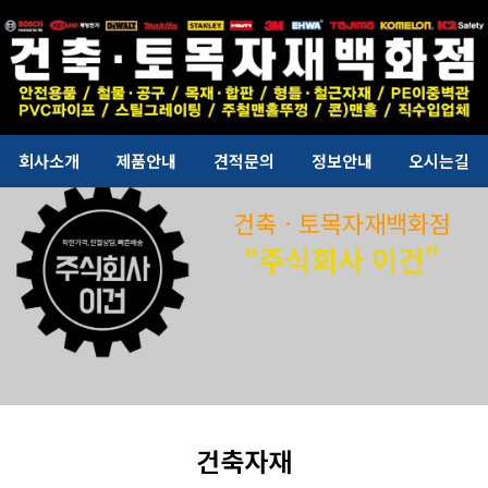
회사소개
제품안내
견적문의
정보안내
오시는길
건축ㆍ토목자재백화점
“주식회사 이건”
건축자재