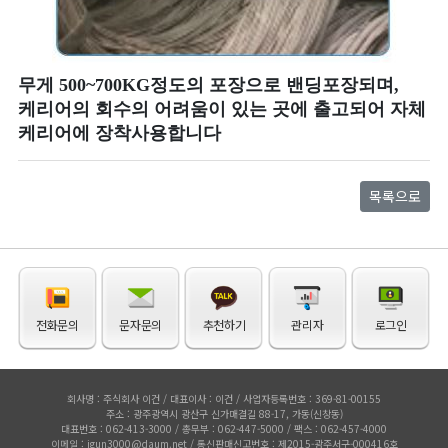
무게 500~700KG정도의 포장으로 밴딩포장되며,
케리어의 회수의 어려움이 있는 곳에 출고되어 자체
케리어에 장착사용합니다
목록으로
전화문의
문자문의
추천하기
관리자
로그인
회사명 : 주식회사 이건 / 대표이사 : 이건 / 사업자등록번호 : 369-81-00155
주소 : 광주광역시 광산구 신가매결길 88-17, 가동(신창동)
대표번호 : 062-413-3000 / 총무부 : 062-447-5000 / 팩스 : 062-457-4000
이메일 : igun3000@daum.net / 통신판매신고번호 : 제2015-광주서구-000416호