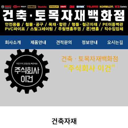
회사소개
제품안내
견적문의
정보안내
오시는길
건축ㆍ토목자재백화점
“주식회사 이건”
건축자재